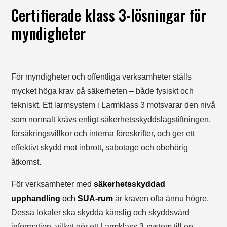
Certifierade klass 3-lösningar för
myndigheter
För myndigheter och offentliga verksamheter ställs
mycket höga krav på säkerheten – både fysiskt och
tekniskt. Ett larmsystem i Larmklass 3 motsvarar den nivå
som normalt krävs enligt säkerhetsskyddslagstiftningen,
försäkringsvillkor och interna föreskrifter, och ger ett
effektivt skydd mot inbrott, sabotage och obehörig
åtkomst.
För verksamheter med
säkerhetsskyddad
upphandling
och
SUA-rum
är kraven ofta ännu högre.
Dessa lokaler ska skydda känslig och skyddsvärd
information, vilket gör ett Larmklass 3-system till en