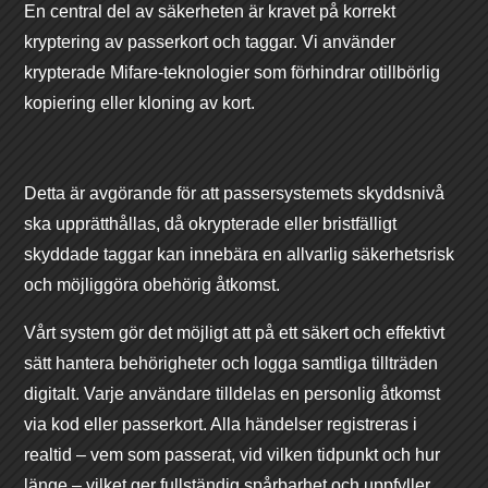
En central del av säkerheten är kravet på korrekt
kryptering av passerkort och taggar. Vi använder
krypterade Mifare-teknologier som förhindrar otillbörlig
kopiering eller kloning av kort.
Detta är avgörande för att passersystemets skyddsnivå
ska upprätthållas, då okrypterade eller bristfälligt
skyddade taggar kan innebära en allvarlig säkerhetsrisk
och möjliggöra obehörig åtkomst.
Vårt system gör det möjligt att på ett säkert och effektivt
sätt hantera behörigheter och logga samtliga tillträden
digitalt. Varje användare tilldelas en personlig åtkomst
via kod eller passerkort. Alla händelser registreras i
realtid – vem som passerat, vid vilken tidpunkt och hur
länge – vilket ger fullständig spårbarhet och uppfyller